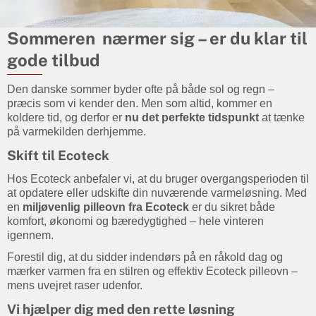
Sommeren nærmer sig – er du klar til
gode tilbud
Den danske sommer byder ofte på både sol og regn –
præcis som vi kender den. Men som altid, kommer en
koldere tid, og derfor er
nu det perfekte tidspunkt
at tænke
på varmekilden derhjemme.
Skift til Ecoteck
Hos Ecoteck anbefaler vi, at du bruger overgangsperioden til
at opdatere eller udskifte din nuværende varmeløsning. Med
en
miljøvenlig pilleovn fra Ecoteck
er du sikret både
komfort, økonomi og bæredygtighed – hele vinteren
igennem.
Forestil dig, at du sidder indendørs på en råkold dag og
mærker varmen fra en stilren og effektiv Ecoteck pilleovn –
mens uvejret raser udenfor.
Vi hjælper dig med den rette løsning