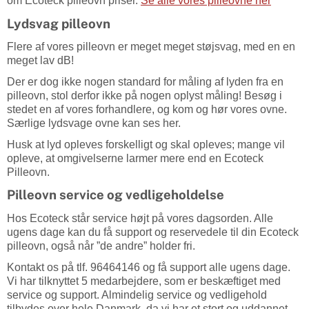
om Ecoteck pilleovn priser.
Se alle vores pilleovne her
Lydsvag pilleovn
Flere af vores pilleovn er meget meget støjsvag, med en en
meget lav dB!
Der er dog ikke nogen standard for måling af lyden fra en
pilleovn, stol derfor ikke på nogen oplyst måling!
Besøg i
stedet en af vores forhandlere, og kom og hør vores ovne.
Særlige lydsvage ovne kan ses her.
Husk at lyd opleves forskelligt og skal opleves; mange vil
opleve, at omgivelserne larmer mere end en Ecoteck
Pilleovn.
Pilleovn service og vedligeholdelse
Hos Ecoteck står service højt på vores dagsorden. Alle
ugens dage kan du få support og reservedele til din Ecoteck
pilleovn, også når ”de andre” holder fri.
Kontakt os på tlf.
96464146
og få support alle ugens dage.
Vi har tilknyttet 5 medarbejdere, som er beskæftiget med
service og support. Almindelig service og vedligehold
tilbydes over hele Danmark, da vi har et stort og uddannet