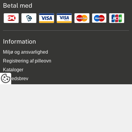
Betal med
Information
Miljø og ansvarlighed
Registrering af pilleovn
Kataloger
Nyhedsbrev
Salg og levering
Cookies
Presse
Varebestilling
Brændværdi
Klagemuligheder via ODR