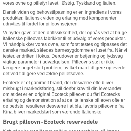
vores ovne og pillefyr lavet i Østrig, Tyskland og Italien.
Dansk viden og behovstilpasning er en ingrediens i vores
produkter. Italiensk viden og erfaring med komponenter
udnyttes til fordel for pilleovnsejeren.
Vi nyder gavn af den driftssikkerhed, der opnås ved at bruge
italienske pilleovns fabrikker til et udvalg af vores produkter.
Vi håndplukker vores ovne, som først testes og tilpasses det
danske marked, således børnesygdomme er luset fra. Når vi
tester, er driften i fokus. Derudover er betjening og lydsvag
vigtige parameter i udvælgelsen. Pilleovns støj er ikke
længere noget stort problem, hvilket man tidligere oplevede
det ved tidligere ved ældre pelletsovne.
Ecoteck er et gammelt brand, der desværre ofte bliver
misbrugt i markedsføring, stil derfor krav til din leverandør
om at det er en original Ecoteck pilleovn du får!
Ecotecks
erfaring og demonstration af at de italienske pilleovn ofte er
de bedste, resulterer desværre i at bla. lavpris pilleovne fra
Kina bliver markedsført som værende Italienske.
Brugt pilleovn - Ecoteck reservedele