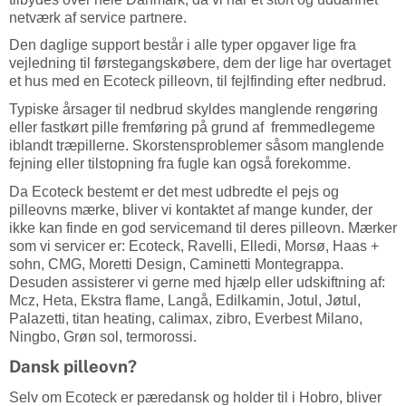
netværk af service partnere.
Den daglige support består i alle typer opgaver lige fra
vejledning til førstegangskøbere, dem der lige har overtaget
et hus med en Ecoteck pilleovn, til fejlfinding efter nedbrud.
Typiske årsager til nedbrud skyldes manglende rengøring
eller fastkørt pille fremføring på grund af fremmedlegeme
iblandt træpillerne. Skorstensproblemer såsom manglende
fejning eller tilstopning fra fugle kan også forekomme.
Da Ecoteck bestemt er det mest udbredte el pejs og
pilleovns mærke, bliver vi kontaktet af mange kunder, der
ikke kan finde en god servicemand til deres pilleovn. Mærker
som vi servicer er:
Ecoteck, Ravelli, Elledi, Morsø, Haas +
sohn, CMG, Moretti Design, Caminetti Montegrappa.
Desuden assisterer vi gerne med hjælp eller udskiftning af:
Mcz, Heta, Ekstra flame, Langå, Edilkamin, Jotul, Jøtul,
Palazetti, titan heating, calimax, zibro, Everbest Milano,
Ningbo, Grøn sol, termorossi.
Dansk pilleovn?
Selv om Ecoteck er pæredansk og holder til i Hobro, bliver