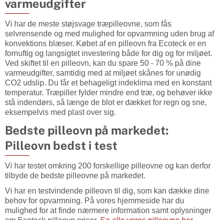
varmeudgifter
Vi har de meste støjsvage træpilleovne, som fås
selvrensende og med mulighed for opvarmning uden brug af
konvektions blæser. Købet af en pilleovn fra Ecoteck er en
fornuftig og langsigtet investering både for dig og for miljøet.
Ved skiftet til en pilleovn, kan du spare 50 - 70 % på dine
varmeudgifter, samtidig med at miljøet skånes for unødig
CO2 udslip. Du får et behageligt indeklima med en konstant
temperatur. Træpiller fylder mindre end træ, og behøver ikke
stå indendørs, så længe de blot er dækket for regn og sne,
eksempelvis med plast over sig.
Bedste pilleovn på markedet:
Pilleovn bedst i test
Vi har testet omkring 200 forskellige pilleovne og kan derfor
tilbyde de bedste pilleovne på markedet.
Vi har en testvindende pilleovn til dig, som kan dække dine
behov for opvarmning. På vores hjemmeside har du
mulighed for at finde nærmere information samt oplysninger