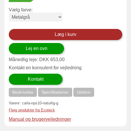
Vælg farve:
Læg i kurv
Lej en ovn
Månedlig leje:
DKK
653,00
Kontakt en konsulent for vejledning
Kontakt
Beskrivelse
Specifikationer
Udskriv
Varenr:
carla-nps10-naturlig-g
Flere produkter fra Ecoteck
Manual og brugervejledninger