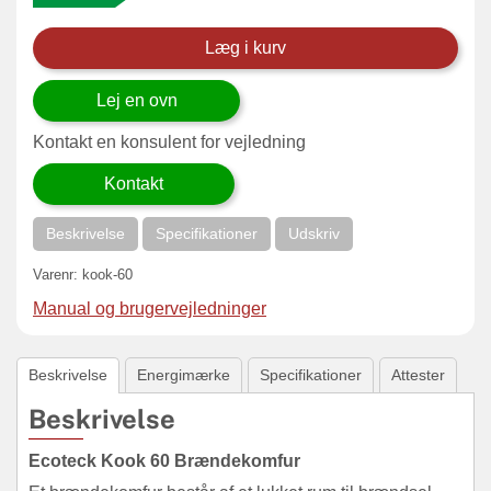
Læg i kurv
Lej en ovn
Kontakt en konsulent for vejledning
Kontakt
Beskrivelse
Specifikationer
Udskriv
Varenr:
kook-60
Manual og brugervejledninger
Beskrivelse
Energimærke
Specifikationer
Attester
Beskrivelse
Ecoteck Kook 60 Brændekomfur