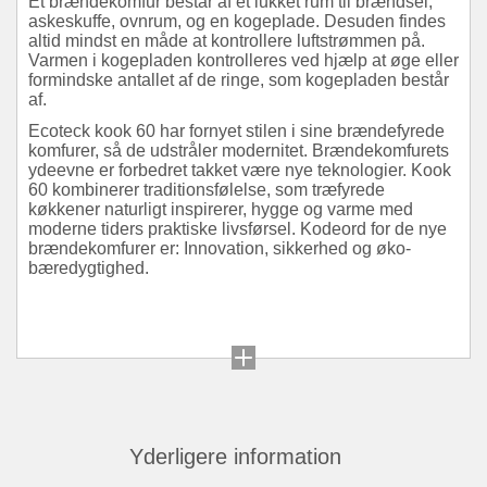
Et brændekomfur består af et lukket rum til brændsel,
askeskuffe, ovnrum, og en kogeplade. Desuden findes
altid mindst en måde at kontrollere luftstrømmen på.
Varmen i kogepladen kontrolleres ved hjælp at øge eller
formindske antallet af de ringe, som kogepladen består
af.
Ecoteck kook 60 har fornyet stilen i sine brændefyrede
komfurer, så de udstråler modernitet. Brændekomfurets
ydeevne er forbedret takket være nye teknologier. Kook
60 kombinerer traditionsfølelse, som træfyrede
køkkener naturligt inspirerer, hygge og varme med
moderne tiders praktiske livsførsel. Kodeord for de nye
brændekomfurer er: Innovation, sikkerhed og øko-
bæredygtighed.
Yderligere information